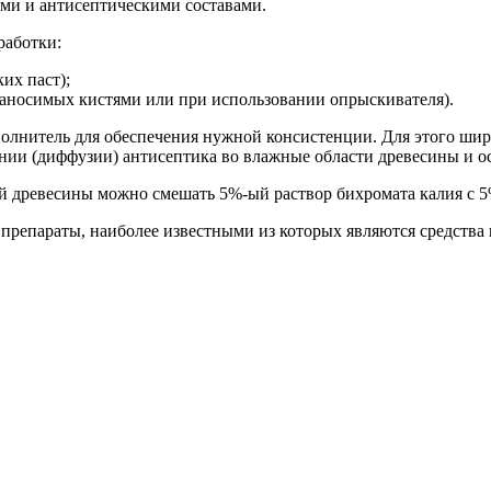
и и антисептическими составами.
работки:
их паст);
аносимых кистями или при использовании опрыскивателя).
полнитель для обеспечения нужной консистенции. Для этого широ
ении (диффузии) антисептика во влажные области древесины и 
й древесины можно смешать 5%-ый раствор бихромата калия с 5
препараты, наиболее известными из которых являются средства